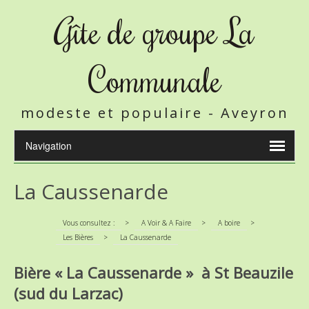
Gîte de groupe La
Communale
modeste et populaire - Aveyron
La Caussenarde
Vous consultez :
>
A Voir & A Faire
>
A boire
>
Les Bières
>
La Caussenarde
Bière « La Caussenarde » à St Beauzile
(sud du Larzac)