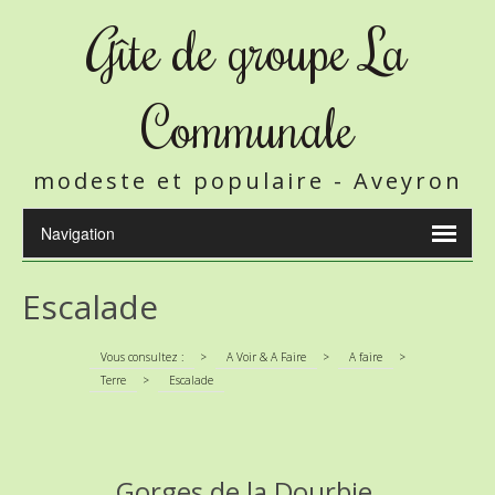
Gîte de groupe La
Communale
modeste et populaire - Aveyron
Escalade
Vous consultez :
>
A Voir & A Faire
>
A faire
>
Terre
>
Escalade
Gorges de la Dourbie