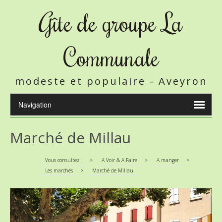
Gîte de groupe La
Communale
modeste et populaire - Aveyron
Marché de Millau
Vous consultez :
>
A Voir & A Faire
>
A manger
>
Les marchés
>
Marché de Millau