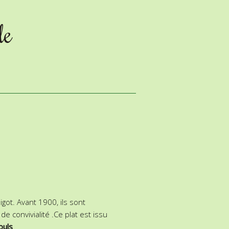
le
got. Avant 1900, ils sont
 convivialité .Ce plat est issu
ouls
.