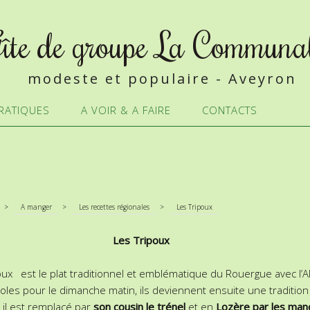
îte de groupe La Communa
modeste et populaire - Aveyron
RATIQUES
A VOIR & A FAIRE
CONTACTS
>
A manger
>
Les recettes régionales
>
Les Tripoux
Les Tripoux
ux est le plat traditionnel et emblématique du Rouergue avec l’Ali
es pour le dimanche matin, ils deviennent ensuite une tradition de
 il est remplacé par
son cousin le trénel
et en
Lozère par les man