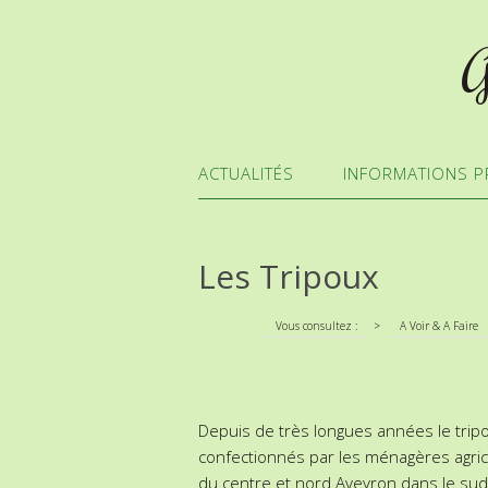
G
ACTUALITÉS
INFORMATIONS P
Les Tripoux
Vous consultez :
>
A Voir & A Faire
Depuis de très longues années le tripo
confectionnés par les ménagères agricol
du centre et nord Aveyron dans le sud