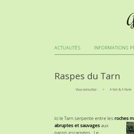
G
ACTUALITÉS
INFORMATIONS P
Raspes du Tarn
Vous consultez :
>
A Voir & A Faire
Ici le Tarn serpente entre les
roches mé
abruptes et sauvages
aux
parois escarpées. Le