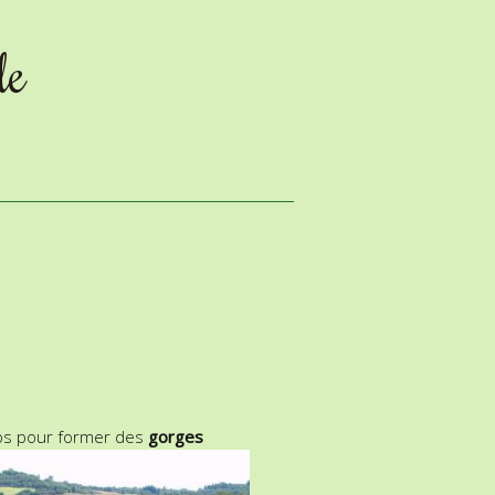
le
mps pour
former des
gorges