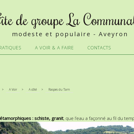
îte de groupe La Communa
modeste et populaire - Aveyron
RATIQUES
A VOIR & A FAIRE
CONTACTS
>
A Voir
>
A côté
>
Raspes du Tarn
tamorphiques : schiste, granit
, que l’eau a façonné au fil du te