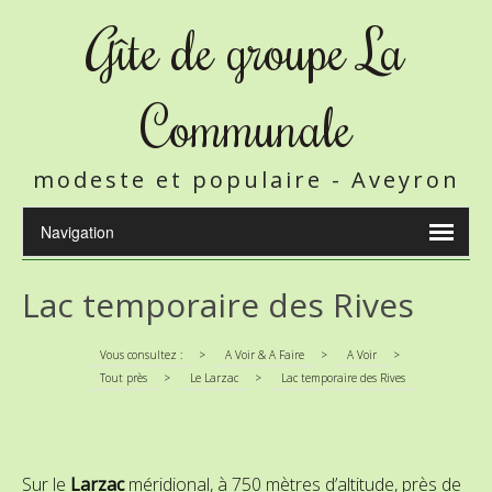
Gîte de groupe La
Communale
modeste et populaire - Aveyron
Lac temporaire des Rives
Vous consultez :
>
A Voir & A Faire
>
A Voir
>
Tout près
>
Le Larzac
>
Lac temporaire des Rives
Sur le
Larzac
méridional, à 750 mètres d’altitude, près de